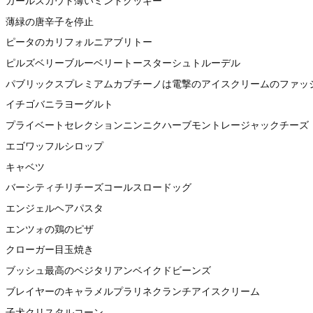
ガールスカウト薄いミントクッキー
薄緑の唐辛子を停止
ピータのカリフォルニアブリトー
ピルズベリーブルーベリートースターシュトルーデル
パブリックスプレミアムカプチーノは電撃のアイスクリームのファッ
イチゴバニラヨーグルト
プライベートセレクションニンニクハーブモントレージャックチーズ
エゴワッフルシロップ
キャベツ
バーシティチリチーズコールスロードッグ
エンジェルヘアパスタ
エンツォの鶏のピザ
クローガー目玉焼き
ブッシュ最高のベジタリアンベイクドビーンズ
ブレイヤーのキャラメルプラリネクランチアイスクリーム
子犬クリスタルコーン