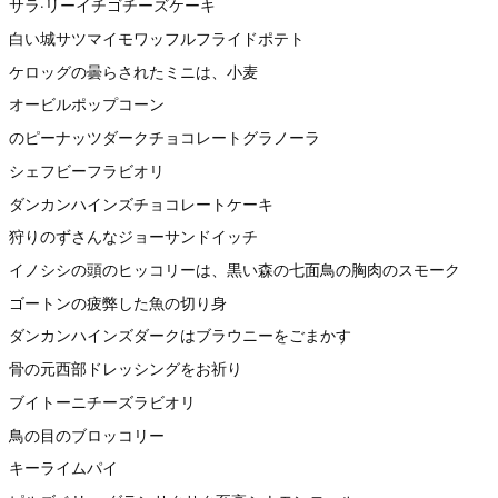
サラ·リーイチゴチーズケーキ
白い城サツマイモワッフルフライドポテト
ケロッグの曇らされたミニは、小麦
オービルポップコーン
のピーナッツダークチョコレートグラノーラ
シェフビーフラビオリ
ダンカンハインズチョコレートケーキ
狩りのずさんなジョーサンドイッチ
イノシシの頭のヒッコリーは、黒い森の七面鳥の胸肉のスモーク
ゴートンの疲弊した魚の切り身
ダンカンハインズダークはブラウニーをごまかす
骨の元西部ドレッシングをお祈り
ブイトーニチーズラビオリ
鳥の目のブロッコリー
キーライムパイ