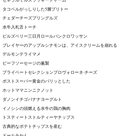
タコベルがっしりした5層ブリトー
チェダーチーズプリングルズ
水牛入札舌トーチ
ピルズベリー三日月ロールパンクロワッサン
ブレイヤーのアップルシナモンは、アイスクリームを崩れる
デルモンテライマメ
ビーフソーセージの薫製
プライベートセレクションプロヴォローネ·チーズ
ポストスーパー黄金のパリッとした
ホットママニンニクノット
ダノンイチゴバナナヨーグルト
イノシシの頭燃える水牛の鶏の胸肉
トスティートストルティーヤチップス
古典的なポテトチップスを産む
ドールみかん