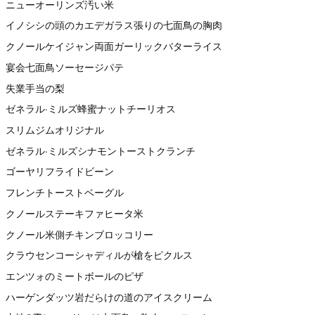
ニューオーリンズ汚い米
イノシシの頭のカエデガラス張りの七面鳥の胸肉
クノールケイジャン両面ガーリックバターライス
宴会七面鳥ソーセージパテ
失業手当の梨
ゼネラル·ミルズ蜂蜜ナットチーリオス
スリムジムオリジナル
ゼネラル·ミルズシナモントーストクランチ
ゴーヤリフライドビーン
フレンチトーストベーグル
クノールステーキファヒータ米
クノール米側チキンブロッコリー
クラウセンコーシャディルが槍をピクルス
エンツォのミートボールのピザ
ハーゲンダッツ岩だらけの道のアイスクリーム