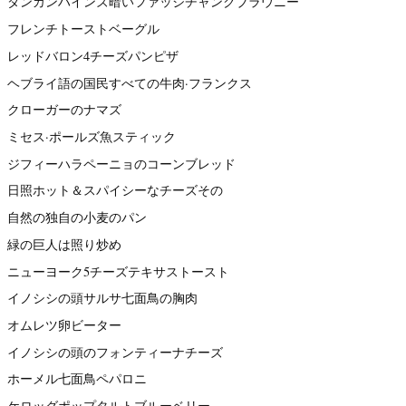
ダンカンハインズ暗いファッジチャンクブラウニー
フレンチトーストベーグル
レッドバロン4チーズパンピザ
ヘブライ語の国民すべての牛肉·フランクス
クローガーのナマズ
ミセス·ポールズ魚スティック
ジフィーハラペーニョのコーンブレッド
日照ホット＆スパイシーなチーズその
自然の独自の小麦のパン
緑の巨人は照り炒め
ニューヨーク5チーズテキサストースト
イノシシの頭サルサ七面鳥の胸肉
オムレツ卵ビーター
イノシシの頭のフォンティーナチーズ
ホーメル七面鳥ペパロニ
ケロッグポップタルトブルーベリー