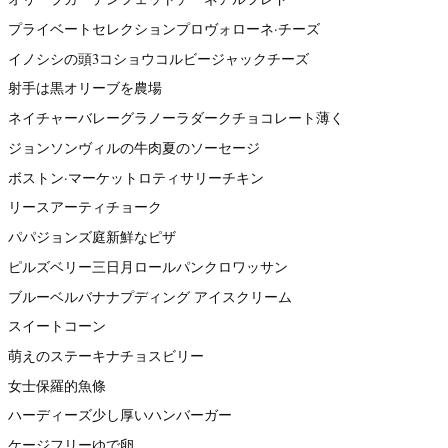
プライベートセレクションプロヴォローネ·チーズ
イノシシの頭3コショウコルビージャックチーズ
射手は黒オリーブを農場
ネイチャーバレーグラノーラダークチョコレート薄く
ジョンソンヴィルの牛肉夏のソーセージ
ボストン·マーケットロティサリーチキン
リースアーティチョーク
パパジョンズ庭新鮮なピザ
ピルズベリー三日月ロールパンクロワッサン
ブルーベルバナナプディング アイスクリーム
スイートコーン
萌えのステーキナチョスビリー
女士保羅的魚條
ハーディーズ少し厚いハンバーガー
ケージフリーゆで卵