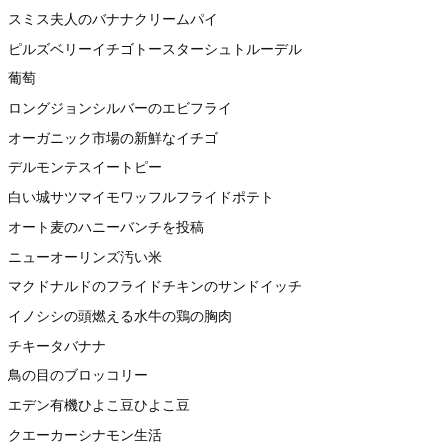
スミス夫人のバナナクリームパイ
ピルズベリーイチゴトースターシュトルーデル
葡萄
ロングジョンシルバーのエビフライ
オーガニック市場の新鮮なイチゴ
デルモンテスイートピー
白い城サツマイモワッフルフライドポテト
オート麦のハニーバンチを投稿
ニューオーリンズ汚い米
マクドナルドのフライドチキンのサンドイッチ
イノシシの頭燃える水牛の鶏の胸肉
チキータバナナ
鳥の目のブロッコリー
エデン有機ひよこ豆ひよこ豆
クエーカーシナモン生活