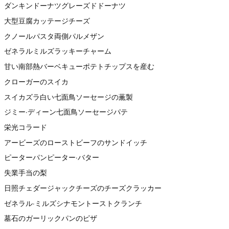
ダンキンドーナツグレーズドドーナツ
大型豆腐カッテージチーズ
クノールパスタ両側パルメザン
ゼネラルミルズラッキーチャーム
甘い南部熱バーベキューポテトチップスを産む
クローガーのスイカ
スイカズラ白い七面鳥ソーセージの薫製
ジミー·ディーン七面鳥ソーセージパテ
栄光コラード
アービーズのローストビーフのサンドイッチ
ピーターパンピーター·バター
失業手当の梨
日照チェダージャックチーズのチーズクラッカー
ゼネラル·ミルズシナモントーストクランチ
墓石のガーリックパンのピザ