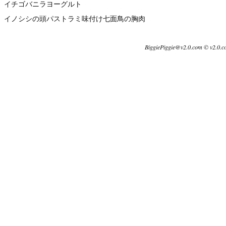
イチゴバニラヨーグルト
イノシシの頭パストラミ味付け七面鳥の胸肉
BiggiePiggie@v2.0.com © v2.0.c