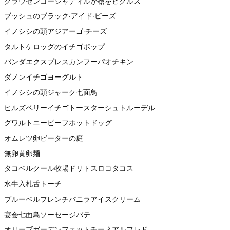
クラウセンコーシャディルが槍をピクルス
ブッシュのブラック·アイド·ピーズ
イノシシの頭アジアーゴ·チーズ
タルトケロッグのイチゴポップ
パンダエクスプレスカンフーパオチキン
ダノンイチゴヨーグルト
イノシシの頭ジャーク七面鳥
ピルズベリーイチゴトースターシュトルーデル
グワルトニービーフホットドッグ
オムレツ卵ビーターの庭
無卵黄卵麺
タコベルクール牧場ドリトスロコタコス
水牛入札舌トーチ
ブルーベルフレンチバニラアイスクリーム
宴会七面鳥ソーセージパテ
オリーブガーデンフェットチーネアルフレド