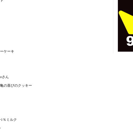
ーケーキ
oさん
亀の喜びのクッキー
ー1％ミルク
ー