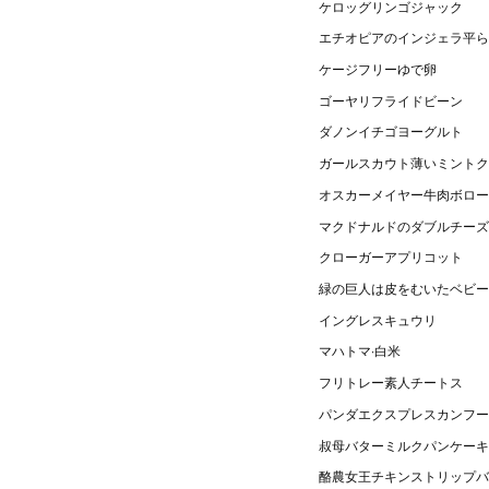
ケロッグリンゴジャック
エチオピアのインジェラ平ら
ケージフリーゆで卵
ゴーヤリフライドビーン
ダノンイチゴヨーグルト
ガールスカウト薄いミントク
オスカーメイヤー牛肉ボロー
マクドナルドのダブルチーズ
クローガーアプリコット
緑の巨人は皮をむいたベビー
イングレスキュウリ
マハトマ·白米
フリトレー素人チートス
パンダエクスプレスカンフー
叔母バターミルクパンケーキ
酪農女王チキンストリップバ