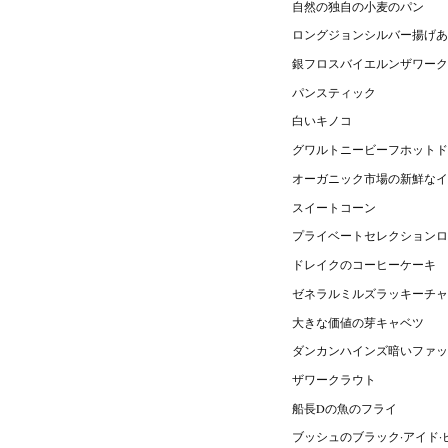
自然の独自の小麦のパン
ロングジョンシルバー揚げあ
銀フロスバイエルンザワーク
パンスティック
白いキノコ
グワルトニービーフホットド
オーガニック市場の新鮮なイ
スイートコーン
プライベートセレクションロ
ドレイクのコーヒーケーキ
ゼネラルミルズラッキーチャ
大きな価値の芽キャベツ
ダンカンハインズ暗いファ
ザワークラウト
船長Dの魚のフライ
ブッシュのブラック·アイド·