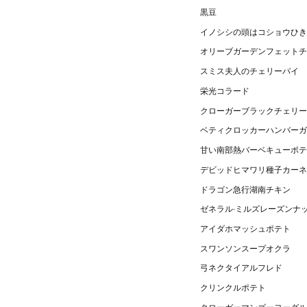
黒豆
イノシシの頭はコショウひき
オリーブガーデンフェットチ
スミス夫人のチェリーパイ
栄光コラード
クローガーブラックチェリー
ベティクロッカーハンバーガ
甘い南部熱バーベキューポテ
デビッドヒマワリ種子カーネ
ドラゴン急行湖南チキン
ゼネラル·ミルズレーズンナ
アイダホマッシュポテト
スワンソンスープオクラ
弓ネクタイアルフレド
クリンクルポテト
クローガーマンゴーヨーグル