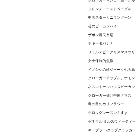
フレンチトーストベーグル
中国スターカニラングーン
芯のピーカンパイ
ザボン農民市場
チキータバナナ
リトルデビークリスマスツリ
女士保羅的魚條
イノシシの頭ジャーク七面鳥
クローガーアップルシナモン
ネスレトールハウスピーカン
クローガー揚げ中国ナマズ
鳥の目のカリフラワー
ケロッグレーズンふすま
ゼネラル·ミルズウィーティ
キーブラー·クラブクラッカ