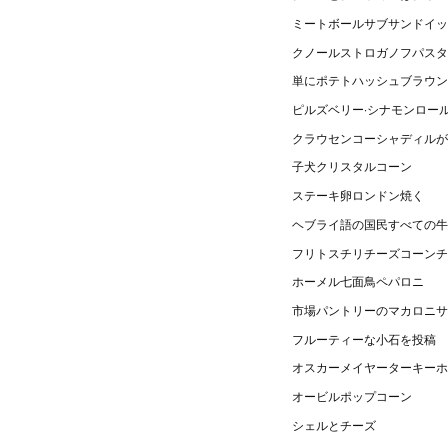
ミートボールサブサンドイッ
クノールストロガノフパスタ
単にポテトハッシュブラウン
ピルズベリー·シナモンロー
クラウセンコーシャディルが
子犬クリスタルコーン
ステーキ卵ロンドン焼く
ヘブライ語の国民すべての牛
フリトスチリチーズコーンチ
ホーメル七面鳥ペパロニ
市場パントリーのマカロニサ
フルーティーな小石を投稿
オスカーメイヤーターキーホ
オービルポップコーン
シェルとチーズ