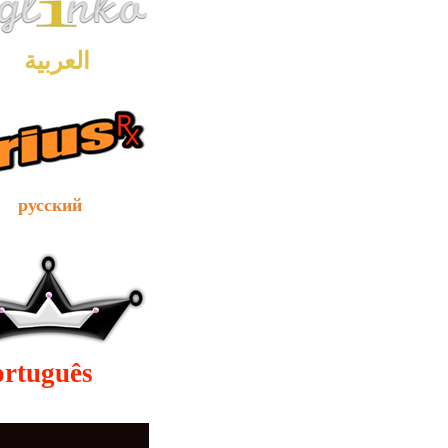
العربية
сский
ortuguês