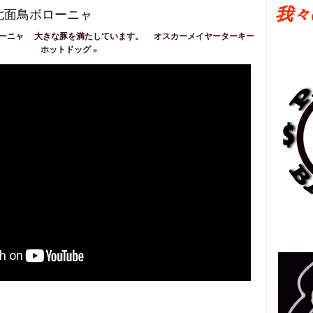
我々
七面鳥ボローニャ
ーニャ
大きな豚を満たしています。
オスカーメイヤーターキー
ホットドッグ
»
日