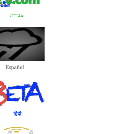
עברית
pañol
ंदी