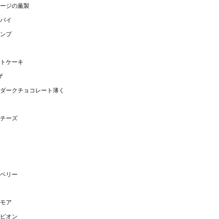
ージの薫製
パイ
ンプ
トケーキ
ザ
ダークチョコレート薄く
チーズ
ベリー
モア
ピオン