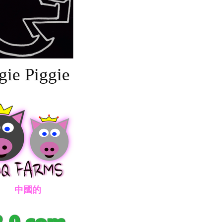
gie Piggie
國的