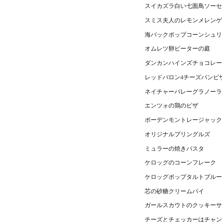
スイカズラ白い七面鳥ソーセ
スミス夫人のレモンメレンゲ
海パックポップコーンシュリ
オムレツ卵ビーターの庭
ダンカンハインズチョコレー
レッドバロン4チーズパンピ
ネイチャーバレーグラノーラ
エンツォの鶏のピザ
ボーデンモントレージャック
オリジナルプリングルズ
ミュラーの焼きパスタ
ケロッグのコーンフレーク
ケロッグポップタルトブルー
芯の砂糖クリームパイ
ガールスカウトのクッキーサ
チーズとチェッカーはチャン