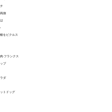
チ
両側
は
ル
槍をピクルス
肉·フランクス
ップ
ラダ
ットドッグ