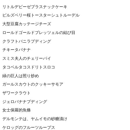
リトルデビーゼブラスナックケーキ
ピルズベリー桜トースターシュトルーデル
大型豆腐カッテージチーズ
ロールドゴールドプレッツェルの結び目
クラフトバニラプディング
チキータバナナ
スミス夫人のチェリーパイ
タコベルタコスドリトスロコ
緑の巨人は照り炒め
ガールスカウトのクッキーサモア
ザワークラウト
ジェロバナナプディング
女士保羅的魚條
デルモンテは、ヤムイモの砂糖漬け
ケロッグのフルーツループス