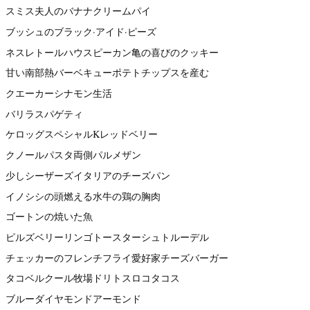
スミス夫人のバナナクリームパイ
ブッシュのブラック·アイド·ピーズ
ネスレトールハウスピーカン亀の喜びのクッキー
甘い南部熱バーベキューポテトチップスを産む
クエーカーシナモン生活
バリラスパゲティ
ケロッグスペシャルKレッドベリー
クノールパスタ両側パルメザン
少しシーザーズイタリアのチーズパン
イノシシの頭燃える水牛の鶏の胸肉
ゴートンの焼いた魚
ピルズベリーリンゴトースターシュトルーデル
チェッカーのフレンチフライ愛好家チーズバーガー
タコベルクール牧場ドリトスロコタコス
ブルーダイヤモンドアーモンド