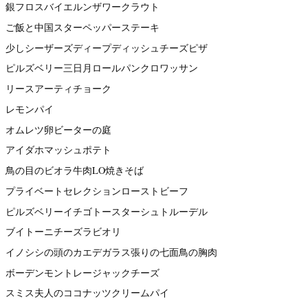
銀フロスバイエルンザワークラウト
ご飯と中国スターペッパーステーキ
少しシーザーズディープディッシュチーズピザ
ピルズベリー三日月ロールパンクロワッサン
リースアーティチョーク
レモンパイ
オムレツ卵ビーターの庭
アイダホマッシュポテト
鳥の目のビオラ牛肉LO焼きそば
プライベートセレクションローストビーフ
ピルズベリーイチゴトースターシュトルーデル
ブイトーニチーズラビオリ
イノシシの頭のカエデガラス張りの七面鳥の胸肉
ボーデンモントレージャックチーズ
スミス夫人のココナッツクリームパイ