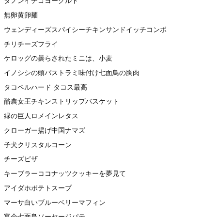
ダノンイチゴヨーグルト
無卵黄卵麺
ウェンディーズスパイシーチキンサンドイッチコンボ
チリチーズフライ
ケロッグの曇らされたミニは、小麦
イノシシの頭パストラミ味付け七面鳥の胸肉
タコベルハード タコス最高
酪農女王チキンストリップバスケット
緑の巨人ロメインレタス
クローガー揚げ中国ナマズ
子犬クリスタルコーン
チーズピザ
キーブラーココナッツクッキーを夢見て
アイダホポテトスープ
マーサ白いブルーベリーマフィン
宴会七面鳥ソーセージパテ