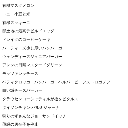
有機マスクメロン
トニー小豆と米
有機ズッキーニ
卵土地の最高デビルドエッグ
ドレイクのコーヒーケーキ
ハーディーズ少し厚いハンバーガー
ウェンディーズジュニアバーガー
アレンの日照マスタードグリーン
モッツァレラチーズ
ベティクロッカーハンバーガーヘルパービーフストロガノフ
白い城チーズバーガー
クラウセンコーシャディルが槍をピクルス
タイソンチキン·パルミジャーナ
狩りのずさんなジョーサンドイッチ
薄緑の唐辛子を停止