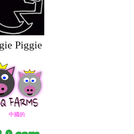
gie Piggie
國的