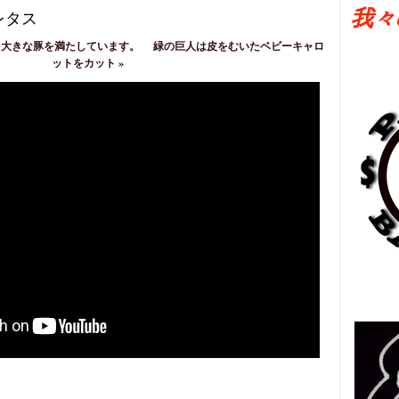
我々
レタス
大きな豚を満たしています。
緑の巨人は皮をむいたベビーキャロ
ットをカット
»
日