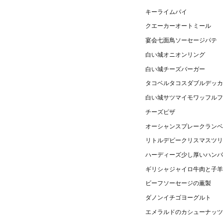
キーライムパイ
クエーカーオートミール
宴会七面鳥ソーセージパテ
白い城オニオンリング
白い城チーズバーガー
タコベルタコスダブルデッカ
白い城サツマイモワッフルフ
チーズピザ
オーシャンスプレークランベ
リトルデビークリスマスツリ
ハーディーズ少し厚いハンバ
ギリシャジャイロ牛肉と子羊
ビーフソーセージの薫製
ダノンイチゴヨーグルト
エメラルドのカシューナッツ