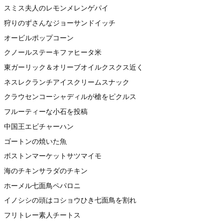
スミス夫人のレモンメレンゲパイ
狩りのずさんなジョーサンドイッチ
オービルポップコーン
クノールステーキファヒータ米
東ガーリック＆オリーブオイルクスクス近く
ネスレクランチアイスクリームスナック
クラウセンコーシャディルが槍をピクルス
フルーティーな小石を投稿
中国王エビチャーハン
ゴートンの焼いた魚
ボストンマーケットサツマイモ
海のチキンサラダのチキン
ホーメル七面鳥ペパロニ
イノシシの頭はコショウひき七面鳥を割れ
フリトレー素人チートス