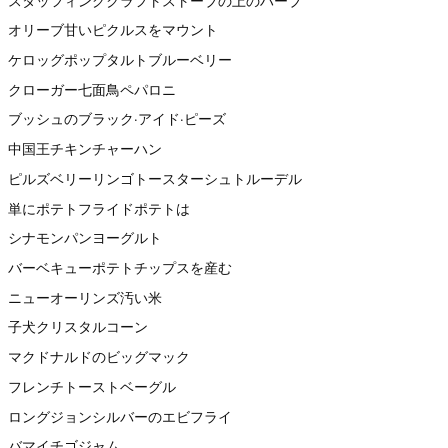
スタッフィングクラフトストーブの上のハーブ
オリーブ甘いピクルスをマウント
ケロッグポップタルトブルーベリー
クローガー七面鳥ペパロニ
ブッシュのブラック·アイド·ピーズ
中国王チキンチャーハン
ピルズベリーリンゴトースターシュトルーデル
単にポテトフライドポテトは
シナモンパンヨーグルト
バーベキューポテトチップスを産む
ニューオーリンズ汚い米
子犬クリスタルコーン
マクドナルドのビッグマック
フレンチトーストベーグル
ロングジョンシルバーのエビフライ
バマイチゴジャム