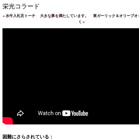
栄光コラード
«
水牛入札舌トーチ
大きな豚を満たしています。
東ガーリック＆オリーブオ
く
»
困難にさらされている：