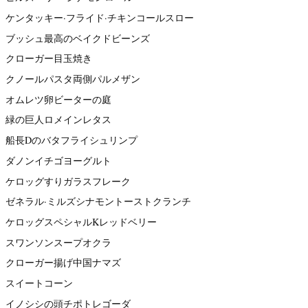
ケンタッキー·フライド·チキンコールスロー
ブッシュ最高のベイクドビーンズ
クローガー目玉焼き
クノールパスタ両側パルメザン
オムレツ卵ビーターの庭
緑の巨人ロメインレタス
船長Dのバタフライシュリンプ
ダノンイチゴヨーグルト
ケロッグすりガラスフレーク
ゼネラル·ミルズシナモントーストクランチ
ケロッグスペシャルKレッドベリー
スワンソンスープオクラ
クローガー揚げ中国ナマズ
スイートコーン
イノシシの頭チポトレゴーダ