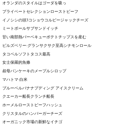
オランダのスタイルはゴーダを吸っ
プライベートセレクションローストビーフ
イノシシの頭3コショウコルビージャックチーズ
ミートボールサブサンドイッチ
甘い南部熱バーベキューポテトチップスを産む
ピルズベリー·グランサクサク至高シナモンロール
タコベルソフトタコス最高
女士保羅的魚條
叔母パンケーキのメープルシロップ
マハトマ·白米
ブルーベルバナナプディング アイスクリーム
クエーカー船長クランチ船長
ホーメルローストビーフハッシュ
クリスタルのハンバーガーチーズ
オーガニック市場の新鮮なイチゴ