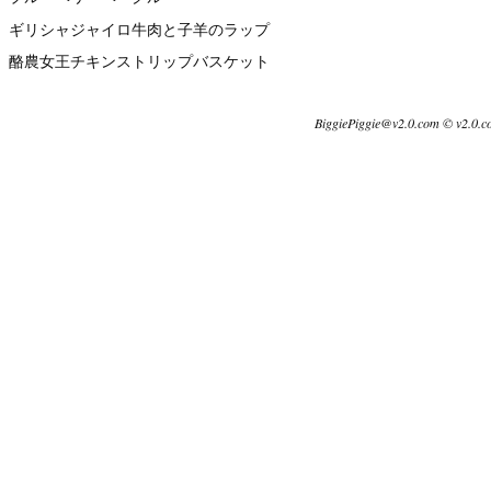
ギリシャジャイロ牛肉と子羊のラップ
酪農女王チキンストリップバスケット
BiggiePiggie@v2.0.com © v2.0.c