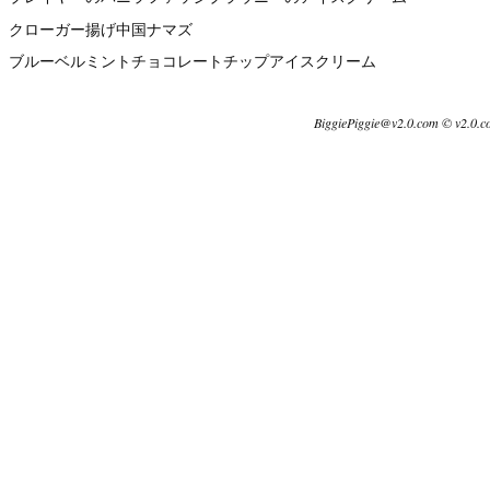
クローガー揚げ中国ナマズ
ブルーベルミントチョコレートチップアイスクリーム
BiggiePiggie@v2.0.com © v2.0.c