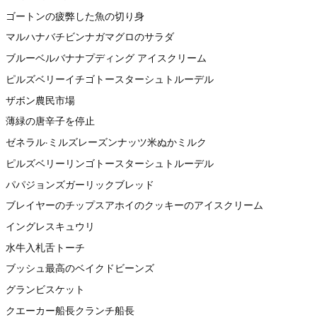
ゴートンの疲弊した魚の切り身
マルハナバチビンナガマグロのサラダ
ブルーベルバナナプディング アイスクリーム
ピルズベリーイチゴトースターシュトルーデル
ザボン農民市場
薄緑の唐辛子を停止
ゼネラル·ミルズレーズンナッツ米ぬかミルク
ピルズベリーリンゴトースターシュトルーデル
パパジョンズガーリックブレッド
ブレイヤーのチップスアホイのクッキーのアイスクリーム
イングレスキュウリ
水牛入札舌トーチ
ブッシュ最高のベイクドビーンズ
グランビスケット
クエーカー船長クランチ船長