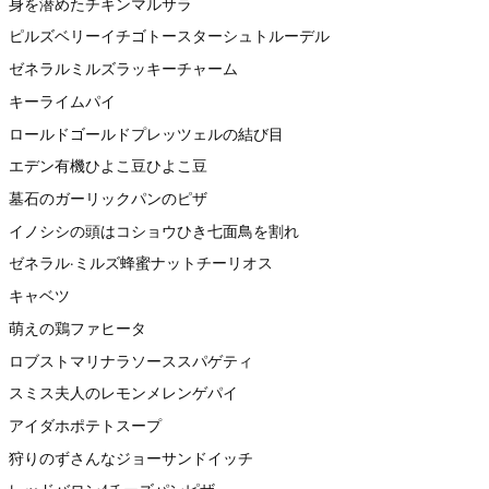
身を潜めたチキンマルサラ
ピルズベリーイチゴトースターシュトルーデル
ゼネラルミルズラッキーチャーム
キーライムパイ
ロールドゴールドプレッツェルの結び目
エデン有機ひよこ豆ひよこ豆
墓石のガーリックパンのピザ
イノシシの頭はコショウひき七面鳥を割れ
ゼネラル·ミルズ蜂蜜ナットチーリオス
キャベツ
萌えの鶏ファヒータ
ロブストマリナラソーススパゲティ
スミス夫人のレモンメレンゲパイ
アイダホポテトスープ
狩りのずさんなジョーサンドイッチ