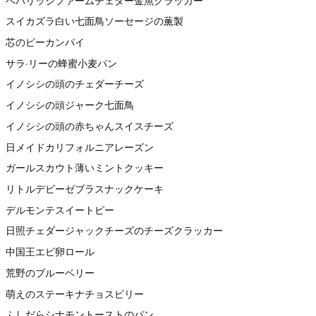
ペパリッジファームチェダー金魚クラッカー
スイカズラ白い七面鳥ソーセージの薫製
芯のピーカンパイ
サラ·リーの蜂蜜小麦パン
イノシシの頭のチェダーチーズ
イノシシの頭ジャーク七面鳥
イノシシの頭の赤ちゃんスイスチーズ
日メイドカリフォルニアレーズン
ガールスカウト薄いミントクッキー
リトルデビーゼブラスナックケーキ
デルモンテスイートピー
日照チェダージャックチーズのチーズクラッカー
中国王エビ卵ロール
荒野のブルーベリー
萌えのステーキナチョスビリー
ふしだらシナモントーストのパン